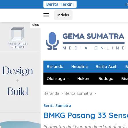
Langsung
Berita Terkini
Indonesia Wajib 
ke
konten
Indeks
tutup
Beranda
Headline
Berita Aceh
B
Olahraga
Hukum
Budaya
Bis
Beranda
Berita Sumatra
Berita Sumatra
BMKG Pasang 33 Sens
Peringatan dini tsunami diperkuat di pesi