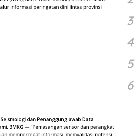
r informasi peringatan dini lintas provinsi
3
4
5
6
i Seismologi dan Penanggungjawab Data
ami, BMKG
— “Pemasangan sensor dan perangkat
ujuan mempercepat informasi, memvalidasi potensi