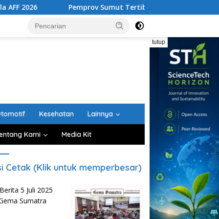
Pemprov Sumut Tertibkan Lima Rumah Dinas di Bekas Biosk
tutup
tomotif
Kesehatan
Lainnya
entang Kami
Media Kit
si Cetak (Klik untuk memperbesar)