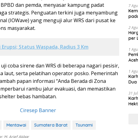
a BPBD dan pemda, menyasar kampung padat
7 Agu
Kemi
ga strategis. Penguatan terkini juga menyambung
pad
onal (IOWave) yang menguji alur WRS dari pusat ke
ons masyarakat.
2 Agu
Harg
per 
 Erupsi; Status Waspada, Radius 3 Km
1 Agu
Pemb
Aceh
uji coba sirene dan WRS di beberapa nagari pesisir,
1 Agu
a laut, serta pelatihan operator posko. Pemerintah
Karh
ambah papan informasi “Anda Berada di Zona
Dua
mperbarui rambu jalur evakuasi, dan memastikan
31 Ju
shelter bebas hambatan.
Karh
Hekt
Mentawai
Sumatera Barat
Tsunami
or: M. Arief Akbar