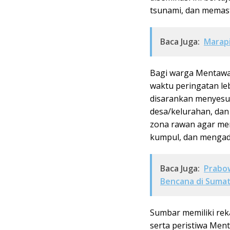
tsunami, dan memas
Baca Juga:
Marapi
Bagi warga Mentawai
waktu peringatan leb
disarankan menyesu
desa/kelurahan, da
zona rawan agar men
kumpul, dan mengada
Baca Juga:
Prabo
Bencana di Suma
Sumbar memiliki reka
serta peristiwa Ment