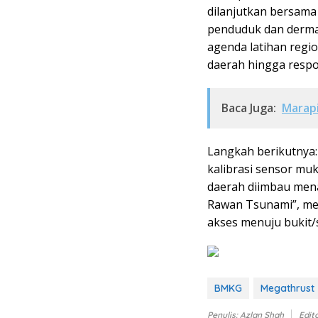
dilanjutkan bersam
penduduk dan derma
agenda latihan regi
daerah hingga resp
Baca Juga:
Marapi
Langkah berikutnya: 
kalibrasi sensor muk
daerah diimbau men
Rawan Tsunami”, me
akses menuju bukit/
BMKG
Megathrust
Penulis: Azlan Shah
Edit