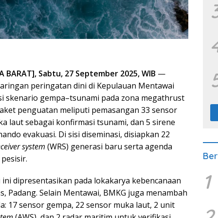
BARAT], Sabtu, 27 September 2025, WIB
—
ringan peringatan dini di Kepulauan Mentawai
si skenario gempa–tsunami pada zona megathrust
Paket penguatan meliputi pemasangan 33 sensor
a laut sebagai konfirmasi tsunami, dan 5 sirene
ndo evakuasi. Di sisi diseminasi, disiapkan 22
ceiver system
(WRS) generasi baru serta agenda
Ber
pesisir.
1
i ini dipresentasikan pada lokakarya kebencanaan
las, Padang. Selain Mentawai, BMKG juga menambah
nda: 17 sensor gempa, 22 sensor muka laut, 2 unit
2
stem
(AWS), dan 2 radar maritim untuk verifikasi