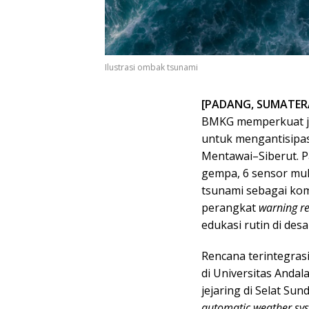
Ilustrasi ombak tsunami
[PADANG, SUMATERA 
BMKG memperkuat ja
untuk mengantisipa
Mentawai–Siberut. 
gempa, 6 sensor muk
tsunami sebagai koma
perangkat
warning re
edukasi rutin di desa 
Rencana terintegras
di Universitas Anda
jejaring di Selat Su
automatic weather sy