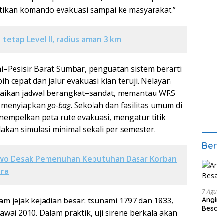
tikan komando evakuasi sampai ke masyarakat.”
 tetap Level II, radius aman 3 km
–Pesisir Barat Sumbar, penguatan sistem berarti
ih cepat dan jalur evakuasi kian teruji. Nelayan
aikan jadwal berangkat–sandat, memantau WRS
n menyiapkan
go-bag
. Sekolah dan fasilitas umum di
empelkan peta rute evakuasi, mengatur titik
kan simulasi minimal sekali per semester.
Ber
wo Desak Pemenuhan Kebutuhan Dasar Korban
tra
7 Agu
m jejak kejadian besar: tsunami 1797 dan 1833,
Angi
Bes
awai 2010. Dalam praktik, uji sirene berkala akan