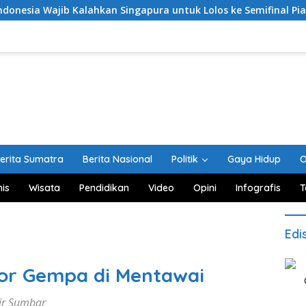
Kalahkan Singapura untuk Lolos ke Semifinal Piala AFF 2026
erita Sumatra
Berita Nasional
Politik
Gaya Hidup
O
nis
Wisata
Pendidikan
Video
Opini
Infografis
T
Edi
or Gempa di Mentawai
sir Sumbar