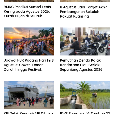
BMKG Prediksi Sumsel Lebih
8 Agustus Jadi Target Akhir
Kering pada Agustus 2026,
Pembangunan Sekolah
Curah Hujan di Seluruh
Rakyat Kuansing
Wilayah Rendah
Jadwal HJK Padang Hari Ini 8
Pemutihan Denda Pajak
Agustus: Gowes, Donor
Kendaraan Riau Berlaku
Darah hingga Festival
Sepanjang Agustus 2026
Budaya
KRI Teluk Kendari-518 Dibuka
BWS Sumatera VI Tambah 22