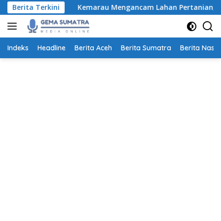
Langsung
Berita Terkini
Kemarau Mengancam Lahan Pertanian, Petani Aceh Besa
ke
konten
Indeks
Headline
Berita Aceh
Berita Sumatra
Berita Nasio