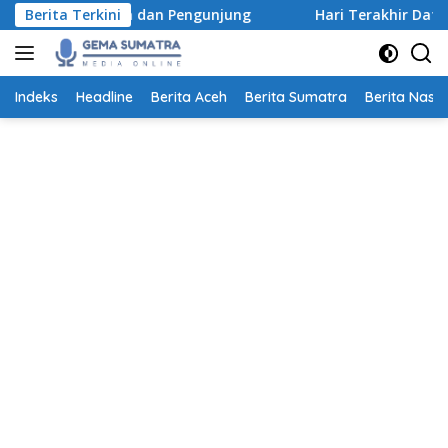
Langsung
 Peserta dan Pengunjung
Berita Terkini
Hari Terakhir Daftar Beasiswa
ke
konten
Indeks
Headline
Berita Aceh
Berita Sumatra
Berita Nasio