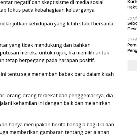
Karh
ntar negatif dan skeptisisme di media sosial
Hekt
ap fokus pada kebahagiaan keluarganya.
30 Ju
melanjutkan kehidupan yang lebih stabil bersama
Seba
Desa
29 Ju
tar yang tidak mendukung dan bahkan
Peme
Peny
utusan mereka untuk rujuk, Ira memilih untuk
an tetap berpegang pada harapan positif.
 ini tentu saja menambah babak baru dalam kisah
ri orang-orang terdekat dan penggemarnya, dia
alani kehamilan ini dengan baik dan melahirkan
an hanya merupakan berita bahagia bagi Ira dan
 juga memberikan gambaran tentang perjalanan