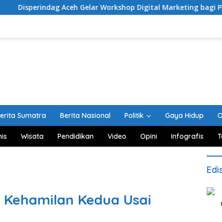
ag Aceh Gelar Workshop Digital Marketing bagi Pelaku Usaha
erita Sumatra
Berita Nasional
Politik
Gaya Hidup
O
nis
Wisata
Pendidikan
Video
Opini
Infografis
T
Edi
Kehamilan Kedua Usai