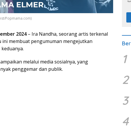
erest/Popmama.com)
tember 2024
– Ira Nandha, seorang artis terkenal
ru ini membuat pengumuman mengejutkan
Ber
 keduanya.
1
sampaikan melalui media sosialnya, yang
yak penggemar dan publik.
2
3
4