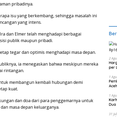
man pribadinya.
rapa isu yang berkembang, sehingga masalah ini
ncangan yang intens.
Ber
 Ira dan Elmer telah menghadapi berbagai
 sisi publik maupun pribadi.
 tetap tegar dan optimis menghadapi masa depan.
2 Agu
Harg
ubliknya, ia menegaskan bahwa meskipun mereka
per 
i rintangan.
1 Agu
Pemb
ntuk membangun kembali hubungan demi
Aceh
tap kuat.
1 Agu
Karh
ukungan dan doa dari para penggemarnya untuk
Dua
 dan masa depan keluarganya.
31 Ju