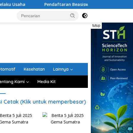
Pendaftaran Beasiswa S-1 Guru PAUD Aceh Diperpanjang 
tutup
tomotif
Kesehatan
Lainnya
entang Kami
Media Kit
si Cetak (Klik untuk memperbesar)