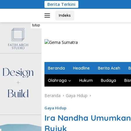
Langsung
Berita Terkini
Disperind
ke
konten
Indeks
tutup
Beranda
Headline
Berita Aceh
B
Olahraga
Hukum
Budaya
Bis
Beranda
Gaya Hidup
Gaya Hidup
Ira Nandha Umumkan 
Rujuk