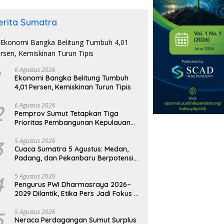
erita Sumatra
6 Agustus 2026
Ekonomi Bangka Belitung Tumbuh
4,01 Persen, Kemiskinan Turun Tipis
2
6 Agustus 2026
Pemprov Sumut Tetapkan Tiga
Prioritas Pembangunan Kepulauan
Nias
3
5 Agustus 2026
Cuaca Sumatra 5 Agustus: Medan,
Padang, dan Pekanbaru Berpotensi
Hujan Ringan
4
5 Agustus 2026
Pengurus PWI Dharmasraya 2026–
2029 Dilantik, Etika Pers Jadi Fokus di
Era AI
5
5 Agustus 2026
Neraca Perdagangan Sumut Surplus