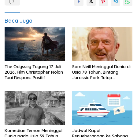
Baca Juga
The Odyssey Tayang 17 Juli
Sam Neill Meninggal Dunia di
2026, Film Christopher Nolan
Usia 78 Tahun, Bintang
Tuai Respons Positif
Jurassic Park Tutup
Perjalanan Lima Dekade
Komedian Temon Meninggal
Jadwal Kapal
Dunia pada Usia 59 Tahun
Penyeberangan ke Sabang