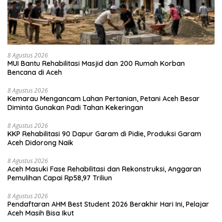
8 Agustus 2026
MUI Bantu Rehabilitasi Masjid dan 200 Rumah Korban
Bencana di Aceh
8 Agustus 2026
Kemarau Mengancam Lahan Pertanian, Petani Aceh Besar
Diminta Gunakan Padi Tahan Kekeringan
8 Agustus 2026
KKP Rehabilitasi 90 Dapur Garam di Pidie, Produksi Garam
Aceh Didorong Naik
8 Agustus 2026
Aceh Masuki Fase Rehabilitasi dan Rekonstruksi, Anggaran
Pemulihan Capai Rp58,97 Triliun
8 Agustus 2026
Pendaftaran AHM Best Student 2026 Berakhir Hari Ini, Pelajar
Aceh Masih Bisa Ikut