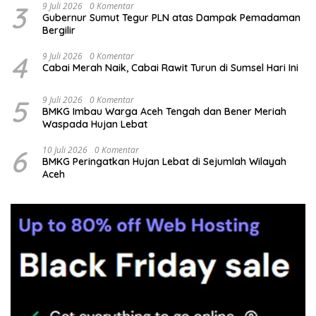
3
9 Juli 2026
0 Komentar
Gubernur Sumut Tegur PLN atas Dampak Pemadaman
Bergilir
4
9 Juli 2026
0 Komentar
Cabai Merah Naik, Cabai Rawit Turun di Sumsel Hari Ini
5
9 Juli 2026
0 Komentar
BMKG Imbau Warga Aceh Tengah dan Bener Meriah
Waspada Hujan Lebat
6
10 Juli 2026
0 Komentar
BMKG Peringatkan Hujan Lebat di Sejumlah Wilayah
Aceh