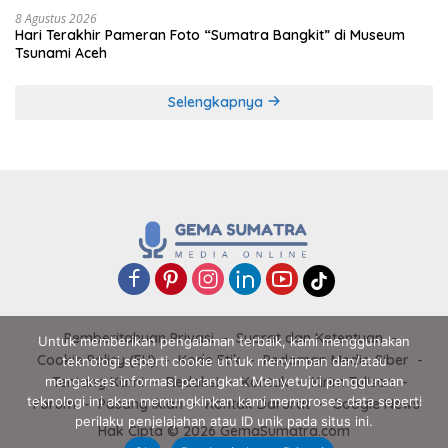
8 Agustus 2026
Hari Terakhir Pameran Foto “Sumatra Bangkit” di Museum
Tsunami Aceh
Selengkapnya
Pemberitahuan Privasi
Syarat dan Ketentuan
Untuk memberikan pengalaman terbaik, kami menggunakan
Cookie Policy (EU)
Kode Etik
Pedoman Media Siber
teknologi seperti cookie untuk menyimpan dan/atau
Tentang Kami
Redaksi
Kontak
Kirim Tulisan
mengakses informasi perangkat. Menyetujui penggunaan
teknologi ini akan memungkinkan kami memproses data seperti
Forum
Pasang Iklan
Kontak Darurat
Google News
perilaku penjelajahan atau ID unik pada situs ini.
Hak Cipta © 2026 GemaSumatra.com