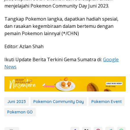
menjelajahi Pokemon Community Day Juni 2023.
Tangkap Pokemon langka, dapatkan hadiah spesial,
dan rasakan kegembiraan dalam bertemu dengan
pemain Pokemon lainnya! (*/CHN)
Editor: Azlan Shah
Ikuti Update Berita Terkini Gema Sumatra di:
Google
News
Juni 2023
Pokemon Community Day
Pokemon Event
Pokemon GO