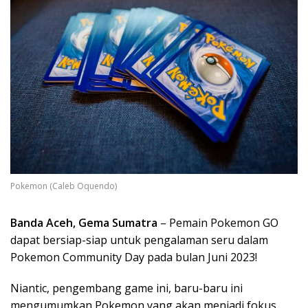
Pokemon (Caleb Oquendo)
Banda Aceh, Gema Sumatra
– Pemain Pokemon GO
dapat bersiap-siap untuk pengalaman seru dalam
Pokemon Community Day pada bulan Juni 2023!
Niantic, pengembang game ini, baru-baru ini
mengumumkan Pokemon yang akan menjadi fokus