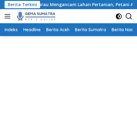
Langsung
marau Mengancam Lahan Pertanian, Petani Aceh Besar Dimint
Berita Terkini
ke
konten
Indeks
Headline
Berita Aceh
Berita Sumatra
Berita Nasio