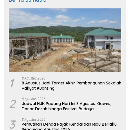
1
8 Agustus 2026
8 Agustus Jadi Target Akhir Pembangunan Sekolah
Rakyat Kuansing
2
8 Agustus 2026
Jadwal HJK Padang Hari Ini 8 Agustus: Gowes,
Donor Darah hingga Festival Budaya
3
8 Agustus 2026
Pemutihan Denda Pajak Kendaraan Riau Berlaku
Sepanjang Agustus 2026