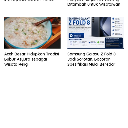
Ditambah untuk Wisatawan
Aceh Besar Hidupkan Tradisi
Samsung Galaxy Z Fold 8
Bubur Asyura sebagai
Jadi Sorotan, Bocoran
Wisata Religi
Spesifikasi Mulai Beredar