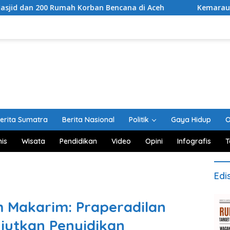
h Korban Bencana di Aceh
Kemarau Mengancam Lahan Pe
erita Sumatra
Berita Nasional
Politik
Gaya Hidup
O
nis
Wisata
Pendidikan
Video
Opini
Infografis
T
Edi
 Makarim: Praperadilan
njutkan Penyidikan