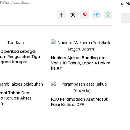
Editor: Azlan Shah
di M
 Diperiksa sebagai
lam Pengusutan Tiga
Nadiem Ajukan Banding atas
ugaan Korupsi
Vonis 10 Tahun, Lapor 4 Hakim
ke KY
ambi Tahan Dua
a Korupsi Akses
RUU Perampasan Aset Masuk
an
Fase Kritis di DPR