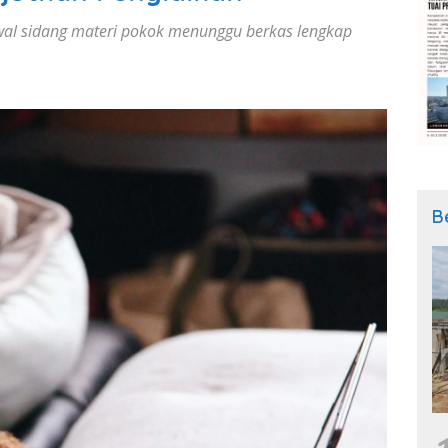
dwal sidang materi pokok menunggu berkas lengkap
B