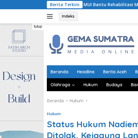
Langsung
MUI Bantu Rehabilitasi Masjid dan 200 Ruma
Berita Terkini
ke
konten
Indeks
tutup
Beranda
Headline
Berita Aceh
B
Olahraga
Hukum
Budaya
Bis
Beranda
Hukum
Hukum
Status Hukum Nadiem
Ditolak, Kejagung La