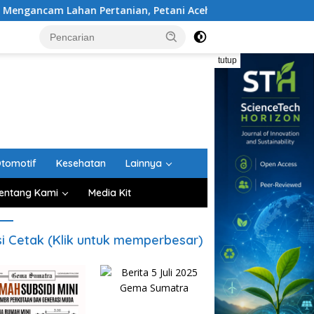
rtanian, Petani Aceh Besar Diminta Gunakan Padi Tahan Kek
tutup
tomotif
Kesehatan
Lainnya
entang Kami
Media Kit
si Cetak (Klik untuk memperbesar)