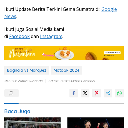
Ikuti Update Berita Terkini Gema Sumatra di:
Google
News
.
Ikuti juga Sosial Media kami
di
Facebook
dan
Instagram
.
Bagnaia vs Marquez
MotoGP 2024
Penulis: Zuhra Yurianda
Editor: Teuku Akbar Lazuardi
Baca Juga