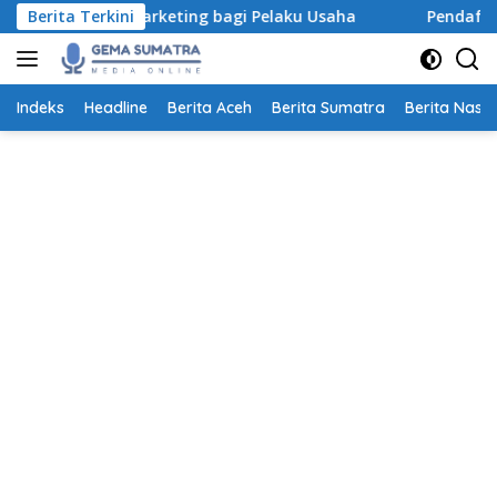
Langsung
ital Marketing bagi Pelaku Usaha
Berita Terkini
Pendaftaran Beasisw
ke
konten
Indeks
Headline
Berita Aceh
Berita Sumatra
Berita Nasio