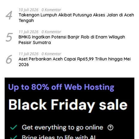
4
10 Juli 2026
0 Komentar
Takengon Lumpuh Akibat Putusnya Akses Jalan di Aceh
Tengah
5
11 Juli 2026
0 Komentar
BMKG Ingatkan Potensi Banjir Rob di Enam Wilayah
Pesisir Sumatra
6
11 Juli 2026
0 Komentar
Aset Perbankan Aceh Capai Rp65,99 Triliun hingga Mei
2026