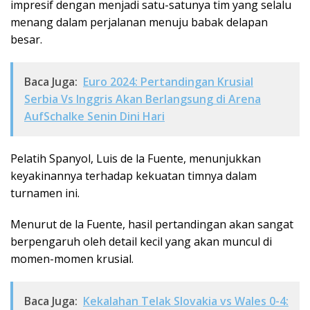
impresif dengan menjadi satu-satunya tim yang selalu
menang dalam perjalanan menuju babak delapan
besar.
Baca Juga:
Euro 2024: Pertandingan Krusial
Serbia Vs Inggris Akan Berlangsung di Arena
AufSchalke Senin Dini Hari
Pelatih Spanyol, Luis de la Fuente, menunjukkan
keyakinannya terhadap kekuatan timnya dalam
turnamen ini.
Menurut de la Fuente, hasil pertandingan akan sangat
berpengaruh oleh detail kecil yang akan muncul di
momen-momen krusial.
Baca Juga:
Kekalahan Telak Slovakia vs Wales 0-4: