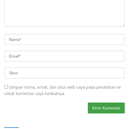
Simpan nama, email, dan situs web saya pada peramban ini
untuk komentar saya berikutnya.