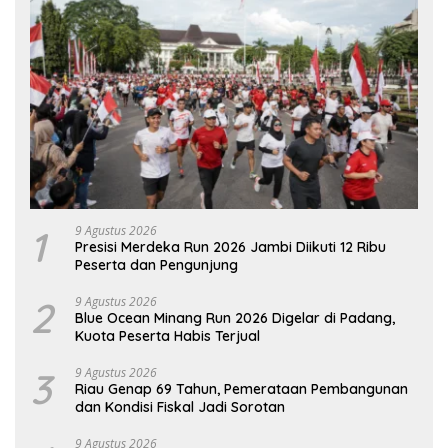
1
9 Agustus 2026
Presisi Merdeka Run 2026 Jambi Diikuti 12 Ribu
Peserta dan Pengunjung
2
9 Agustus 2026
Blue Ocean Minang Run 2026 Digelar di Padang,
Kuota Peserta Habis Terjual
3
9 Agustus 2026
Riau Genap 69 Tahun, Pemerataan Pembangunan
dan Kondisi Fiskal Jadi Sorotan
9 Agustus 2026