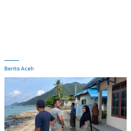
Berita Aceh