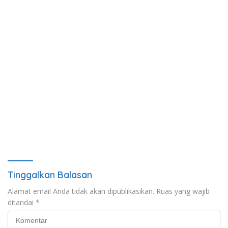
Tinggalkan Balasan
Alamat email Anda tidak akan dipublikasikan.
Ruas yang wajib
ditandai
*