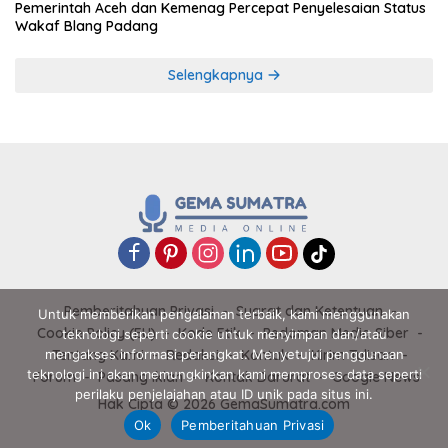
Pemerintah Aceh dan Kemenag Percepat Penyelesaian Status
Wakaf Blang Padang
Selengkapnya
Pemberitahuan Privasi
Syarat dan Ketentuan
Untuk memberikan pengalaman terbaik, kami menggunakan
Cookie Policy (EU)
Kode Etik
Pedoman Media Siber
teknologi seperti cookie untuk menyimpan dan/atau
Tentang Kami
Redaksi
Kontak
Kirim Tulisan
mengakses informasi perangkat. Menyetujui penggunaan
teknologi ini akan memungkinkan kami memproses data seperti
Forum
Pasang Iklan
Kontak Darurat
Google News
perilaku penjelajahan atau ID unik pada situs ini.
Hak Cipta © 2026 GemaSumatra.com
Ok
Pemberitahuan Privasi