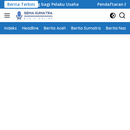
Langsung
Marketing bagi Pelaku Usaha
Berita Terkini
Pendaftaran Beasiswa S-1
ke
konten
Indeks
Headline
Berita Aceh
Berita Sumatra
Berita Nasio