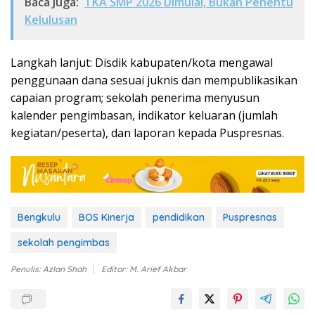
Baca Juga:
TKA SMP 2026 Dimulai, Bukan Penentu
Kelulusan
Langkah lanjut: Disdik kabupaten/kota mengawal
penggunaan dana sesuai juknis dan mempublikasikan
capaian program; sekolah penerima menyusun
kalender pengimbasan, indikator keluaran (jumlah
kegiatan/peserta), dan laporan kepada Puspresnas.
Bengkulu
BOS Kinerja
pendidikan
Puspresnas
sekolah pengimbas
Penulis: Azlan Shah
Editor: M. Arief Akbar