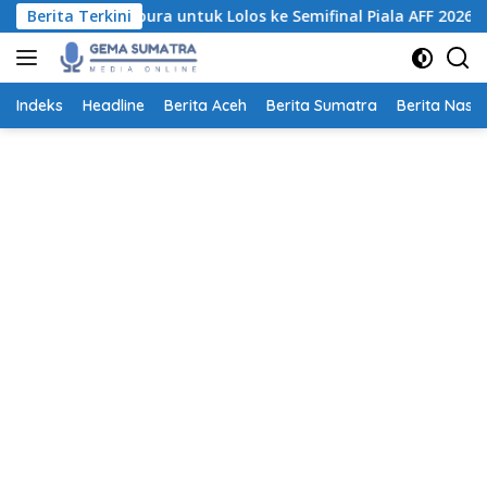
Langsung
hkan Singapura untuk Lolos ke Semifinal Piala AFF 2026
Berita Terkini
ke
konten
Indeks
Headline
Berita Aceh
Berita Sumatra
Berita Nasio