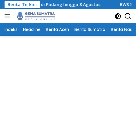
Langsung
ibuka Gratis di Padang hingga 8 Agustus
Berita Terkini
BWS Sumatera V
ke
konten
Indeks
Headline
Berita Aceh
Berita Sumatra
Berita Nasio