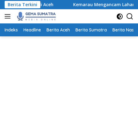
Langsung
 Bencana di Aceh
Berita Terkini
Kemarau Mengancam Lahan Pertanian,
ke
konten
Indeks
Headline
Berita Aceh
Berita Sumatra
Berita Nasio