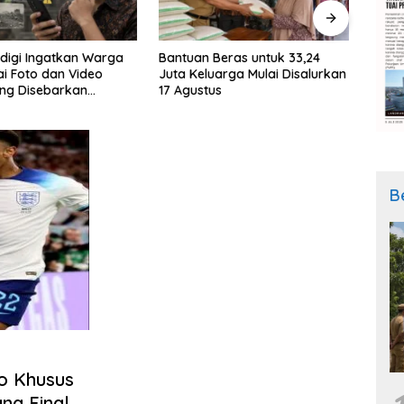
Beras untuk 33,24
Indonesia Kirim 432 Atlet untuk
BSI 
uarga Mulai Disalurkan
Berlaga di Asian Games 2026
Mulai
us
hing
B
o Khusus
ng Final