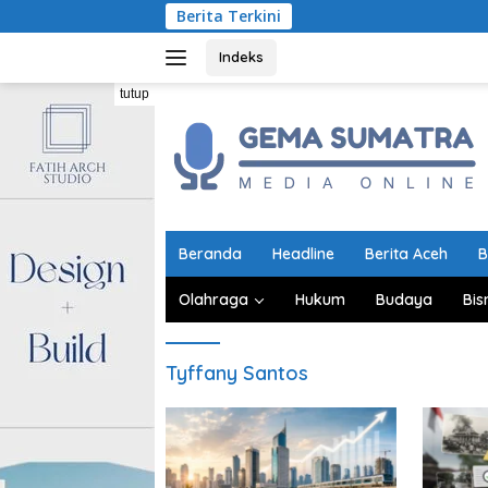
Langsung
Berita Terkini
ke
konten
Indeks
tutup
Beranda
Headline
Berita Aceh
B
Olahraga
Hukum
Budaya
Bis
Tyffany Santos