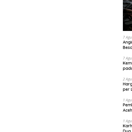
7 Agu
Angi
Bes
7 Agu
Kemi
pad
2 Agu
Harg
per 
1 Agu
Pemb
Aceh
1 Agu
Karh
Dua