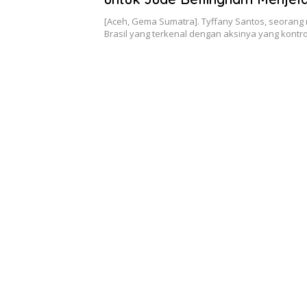
Euro 2024
[Aceh, Gema Sumatra]. Tyffany Santos, seorang
Brasil yang terkenal dengan aksinya yang kontr