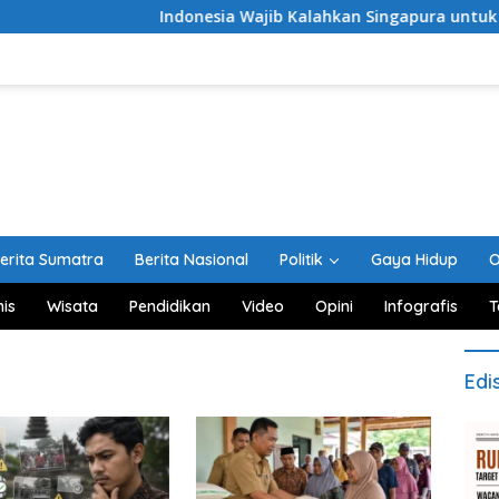
Indonesia Wajib Kalahkan Singapura untuk Lolos ke Semi
erita Sumatra
Berita Nasional
Politik
Gaya Hidup
O
nis
Wisata
Pendidikan
Video
Opini
Infografis
T
Edi