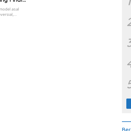
1
 model asal
oversial,…
Ber