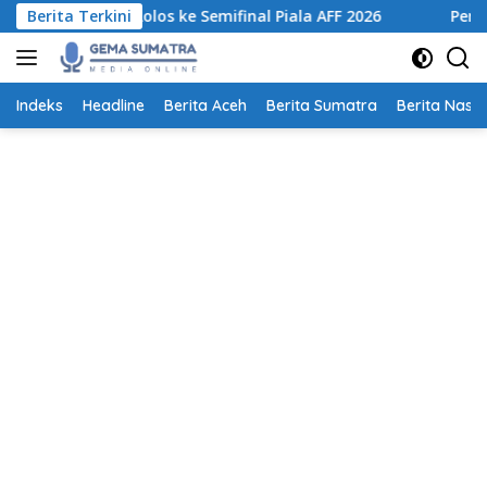
Langsung
tuk Lolos ke Semifinal Piala AFF 2026
Berita Terkini
Pemprov Sumut Te
ke
konten
Indeks
Headline
Berita Aceh
Berita Sumatra
Berita Nasio