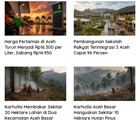
Harga Pertamax di Aceh
Pembangunan Sekolah
Turun Menjadi Rp16.300 per
Rakyat Terintegrasi 3 Aceh
Liter, Sabang Rp14.950
Capai 96 Persen
Karhutla Membakar Sekitar
Karhutla Aceh Besar
20 Hektare Lahan di Dua
Hanguskan Sekitar 10
Kecamatan Aceh Besar
Hektare Hutan Pinus