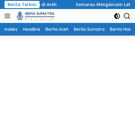
Langsung
cana di Aceh
Berita Terkini
Kemarau Mengancam Lahan Pertanian, Pet
ke
konten
Indeks
Headline
Berita Aceh
Berita Sumatra
Berita Nasio