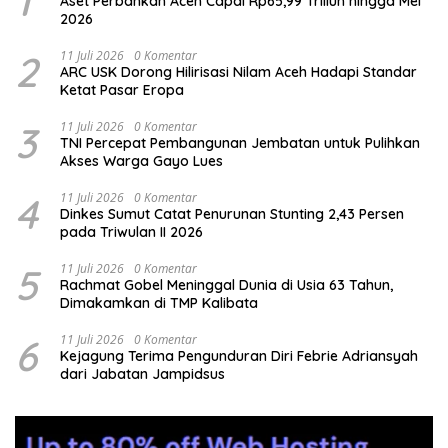
1
Aset Perbankan Aceh Capai Rp65,99 Triliun hingga Mei
2026
2
11 Juli 2026
0 Komentar
ARC USK Dorong Hilirisasi Nilam Aceh Hadapi Standar
Ketat Pasar Eropa
3
11 Juli 2026
0 Komentar
TNI Percepat Pembangunan Jembatan untuk Pulihkan
Akses Warga Gayo Lues
4
11 Juli 2026
0 Komentar
Dinkes Sumut Catat Penurunan Stunting 2,43 Persen
pada Triwulan II 2026
5
11 Juli 2026
0 Komentar
Rachmat Gobel Meninggal Dunia di Usia 63 Tahun,
Dimakamkan di TMP Kalibata
6
11 Juli 2026
0 Komentar
Kejagung Terima Pengunduran Diri Febrie Adriansyah
dari Jabatan Jampidsus