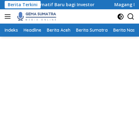
Langsung
Alternatif Baru bagi Investor
Berita Terkini
Magang Nasional 2026 Ta
ke
konten
Indeks
Headline
Berita Aceh
Berita Sumatra
Berita Nasio