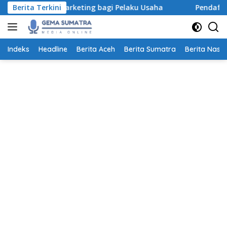
Langsung
ital Marketing bagi Pelaku Usaha
Berita Terkini
Pendaftaran Beasisw
ke
konten
Indeks
Headline
Berita Aceh
Berita Sumatra
Berita Nasio