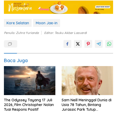
Kore Selatan
Moon Jae-in
Penulis: Zuhra Yurianda
Editor: Teuku Akbar Lazuardi
Baca Juga
The Odyssey Tayang 17 Juli
Sam Neill Meninggal Dunia di
2026, Film Christopher Nolan
Usia 78 Tahun, Bintang
Tuai Respons Positif
Jurassic Park Tutup
Perjalanan Lima Dekade