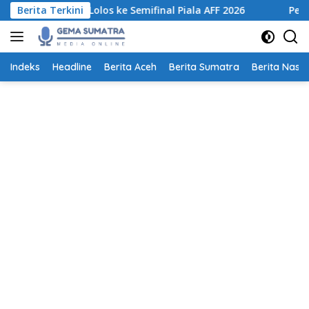
Langsung
 untuk Lolos ke Semifinal Piala AFF 2026
Berita Terkini
Pemprov Sumut
ke
konten
Indeks
Headline
Berita Aceh
Berita Sumatra
Berita Nasio