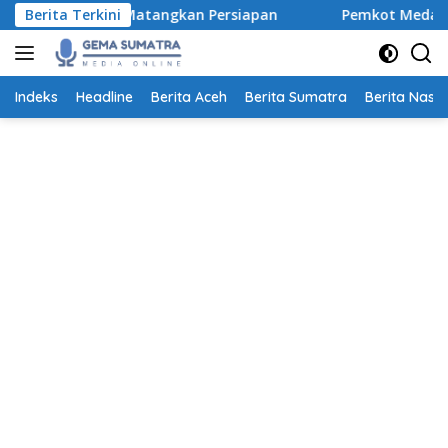
Langsung
sing Matangkan Persiapan
Berita Terkini
Pemkot Medan Dorong Ayah L
ke
konten
Indeks
Headline
Berita Aceh
Berita Sumatra
Berita Nasio