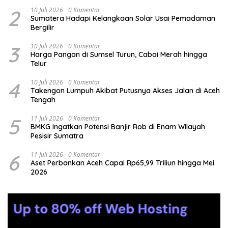
2
10 Juli 2026
0 Komentar
Sumatera Hadapi Kelangkaan Solar Usai Pemadaman
Bergilir
3
10 Juli 2026
0 Komentar
Harga Pangan di Sumsel Turun, Cabai Merah hingga
Telur
4
10 Juli 2026
0 Komentar
Takengon Lumpuh Akibat Putusnya Akses Jalan di Aceh
Tengah
5
11 Juli 2026
0 Komentar
BMKG Ingatkan Potensi Banjir Rob di Enam Wilayah
Pesisir Sumatra
6
11 Juli 2026
0 Komentar
Aset Perbankan Aceh Capai Rp65,99 Triliun hingga Mei
2026