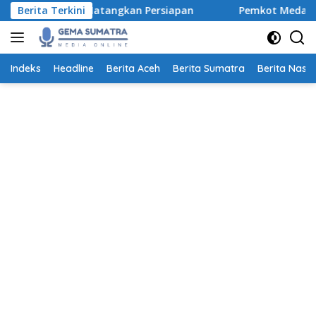
Langsung
g Matangkan Persiapan
Berita Terkini
Pemkot Medan Dorong Ayah Lebi
ke
konten
Indeks
Headline
Berita Aceh
Berita Sumatra
Berita Nasio