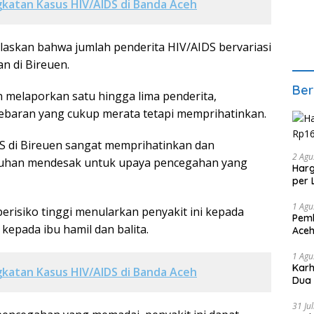
katan Kasus HIV/AIDS di Banda Aceh
elaskan bahwa jumlah penderita HIV/AIDS bervariasi
n di Bireuen.
Ber
melaporkan satu hingga lima penderita,
baran yang cukup merata tetapi memprihatinkan.
S di Bireuen sangat memprihatinkan dan
2 Agu
uhan mendesak untuk upaya pencegahan yang
Harg
per 
1 Agu
erisiko tinggi menularkan penyakit ini kepada
Pemb
 kepada ibu hamil dan balita.
Aceh
1 Agu
Karh
katan Kasus HIV/AIDS di Banda Aceh
Dua
31 Ju