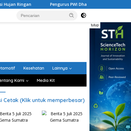
Pengurus PWI Dharmasraya 2026–2029 Dilantik, Etika Pers J
tutup
tomotif
Kesehatan
Lainnya
entang Kami
Media Kit
si Cetak (Klik untuk memperbesar)