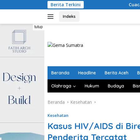
Langsung
Berita Terkini
Cuaca Sumatra 5 Agust
ke
konten
Indeks
tutup
Beranda
Headline
Berita Aceh
B
Olahraga
Hukum
Budaya
Bis
Beranda
Kesehatan
Kesehatan
Kasus HIV/AIDS di Bir
Penderita Tercatat