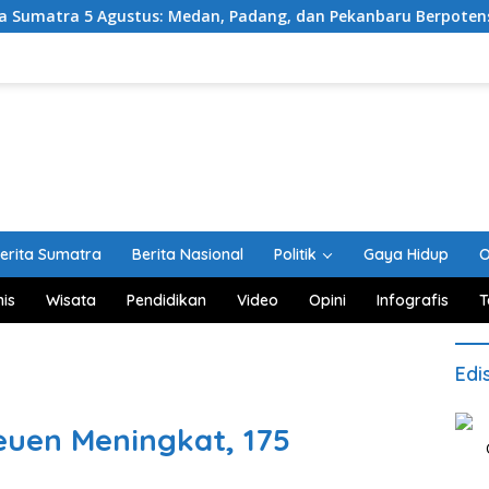
us: Medan, Padang, dan Pekanbaru Berpotensi Hujan Ringan
erita Sumatra
Berita Nasional
Politik
Gaya Hidup
O
nis
Wisata
Pendidikan
Video
Opini
Infografis
T
Edi
euen Meningkat, 175