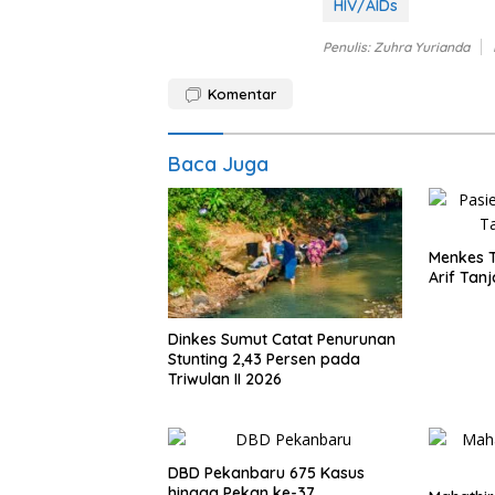
HIV/AIDs
Penulis: Zuhra Yurianda
Komentar
Baca Juga
Menkes 
Arif Tan
Dinkes Sumut Catat Penurunan
Stunting 2,43 Persen pada
Triwulan II 2026
DBD Pekanbaru 675 Kasus
hingga Pekan ke-37