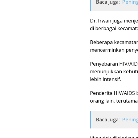
Baca Juga:
Pening
Dr. Irwan juga menj
di berbagai kecamata
Beberapa kecamatan 
mencerminkan penye
Penyebaran HIV/AID
menunjukkan kebut
lebih intensif.
Penderita HIV/AIDS b
orang lain, terutama
Baca Juga:
Pening