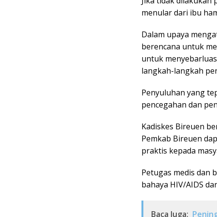
Jika tidak dilakukan
menular dari ibu ham
Dalam upaya mengata
berencana untuk me
untuk menyebarluas
langkah-langkah pe
Penyuluhan yang tep
pencegahan dan pen
Kadiskes Bireuen be
Pemkab Bireuen dap
praktis kepada masy
Petugas medis dan 
bahaya HIV/AIDS da
Baca Juga:
Pening