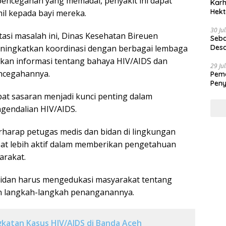
 pencegahan yang memadai, penyakit ini dapat
Karh
Hekt
il kepada bayi mereka.
30 Ju
si masalah ini, Dinas Kesehatan Bireuen
Seba
ningkatkan koordinasi dengan berbagai lembaga
Desa
kan informasi tentang bahaya HIV/AIDS dan
29 Ju
ncegahannya.
Peme
Peny
at sasaran menjadi kunci penting dalam
gendalian HIV/AIDS.
rharap petugas medis dan bidan di lingkungan
at lebih aktif dalam memberikan pengetahuan
arakat.
bidan harus mengedukasi masyarakat tentang
n langkah-langkah penanganannya.
katan Kasus HIV/AIDS di Banda Aceh