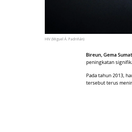
HIV (Miguel Á. Padriñán)
Bireun, Gema Suma
peningkatan signifi
Pada tahun 2013, ha
tersebut terus meni