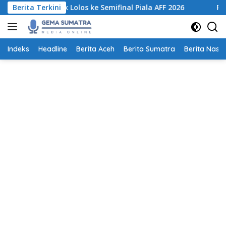
Langsung
 untuk Lolos ke Semifinal Piala AFF 2026
Berita Terkini
Pemprov Sumut
ke
konten
Indeks
Headline
Berita Aceh
Berita Sumatra
Berita Nasio