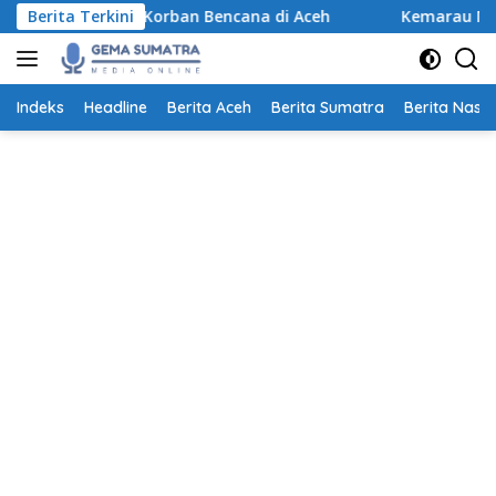
Langsung
00 Rumah Korban Bencana di Aceh
Berita Terkini
Kemarau Mengancam L
ke
konten
Indeks
Headline
Berita Aceh
Berita Sumatra
Berita Nasio