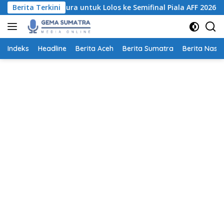
Langsung
kan Singapura untuk Lolos ke Semifinal Piala AFF 2026
Berita Terkini
P
ke
konten
Indeks
Headline
Berita Aceh
Berita Sumatra
Berita Nasio