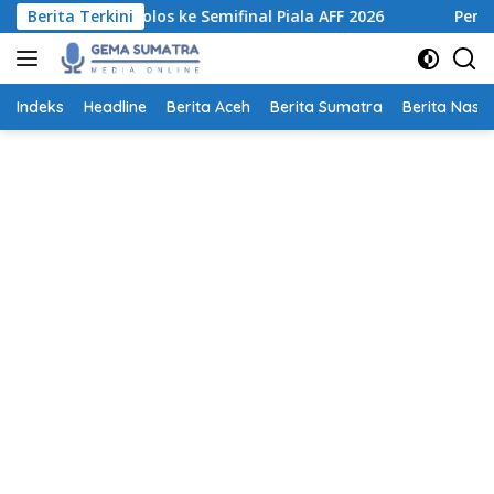
Langsung
tuk Lolos ke Semifinal Piala AFF 2026
Berita Terkini
Pemprov Sumut Te
ke
konten
Indeks
Headline
Berita Aceh
Berita Sumatra
Berita Nasio