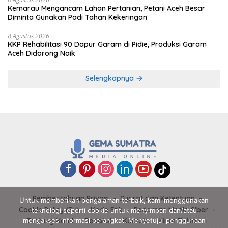
Kemarau Mengancam Lahan Pertanian, Petani Aceh Besar
Diminta Gunakan Padi Tahan Kekeringan
8 Agustus 2026
KKP Rehabilitasi 90 Dapur Garam di Pidie, Produksi Garam
Aceh Didorong Naik
Selengkapnya
Pemberitahuan Privasi
Syarat dan Ketentuan
Untuk memberikan pengalaman terbaik, kami menggunakan
Cookie Policy (EU)
Kode Etik
Pedoman Media Siber
teknologi seperti cookie untuk menyimpan dan/atau
mengakses informasi perangkat. Menyetujui penggunaan
Tentang Kami
Redaksi
Kontak
Kirim Tulisan