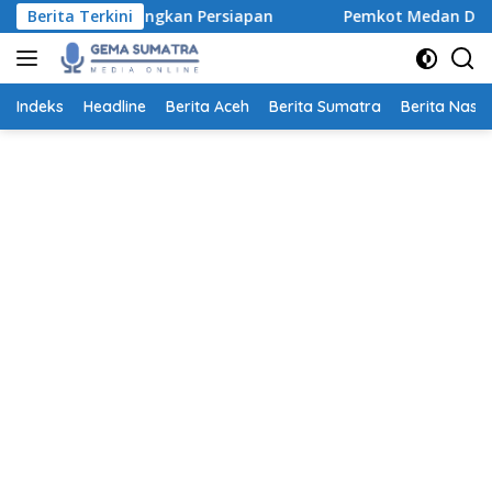
Langsung
 Matangkan Persiapan
Berita Terkini
Pemkot Medan Dorong Ayah Lebih
ke
konten
Indeks
Headline
Berita Aceh
Berita Sumatra
Berita Nasio