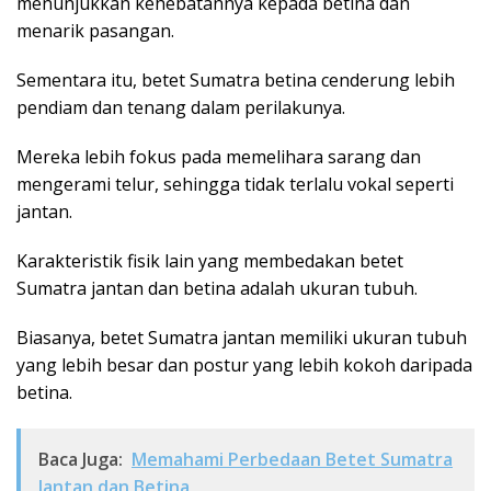
menunjukkan kehebatannya kepada betina dan
menarik pasangan.
Sementara itu, betet Sumatra betina cenderung lebih
pendiam dan tenang dalam perilakunya.
Mereka lebih fokus pada memelihara sarang dan
mengerami telur, sehingga tidak terlalu vokal seperti
jantan.
Karakteristik fisik lain yang membedakan betet
Sumatra jantan dan betina adalah ukuran tubuh.
Biasanya, betet Sumatra jantan memiliki ukuran tubuh
yang lebih besar dan postur yang lebih kokoh daripada
betina.
Baca Juga:
Memahami Perbedaan Betet Sumatra
Jantan dan Betina