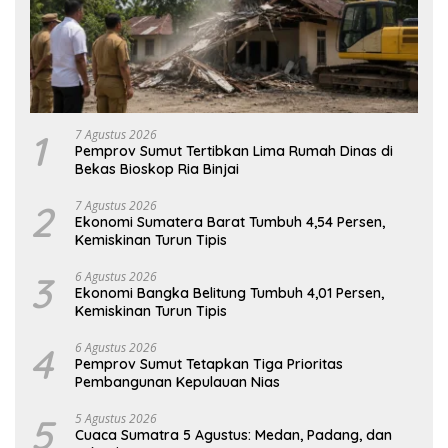
1
7 Agustus 2026
Pemprov Sumut Tertibkan Lima Rumah Dinas di
Bekas Bioskop Ria Binjai
2
7 Agustus 2026
Ekonomi Sumatera Barat Tumbuh 4,54 Persen,
Kemiskinan Turun Tipis
3
6 Agustus 2026
Ekonomi Bangka Belitung Tumbuh 4,01 Persen,
Kemiskinan Turun Tipis
4
6 Agustus 2026
Pemprov Sumut Tetapkan Tiga Prioritas
Pembangunan Kepulauan Nias
5
5 Agustus 2026
Cuaca Sumatra 5 Agustus: Medan, Padang, dan