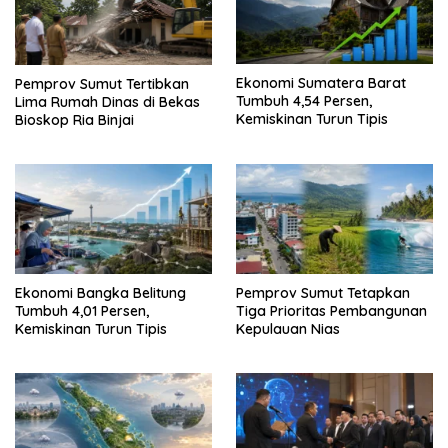
Ekonomi Sumatera Barat
Pemprov Sumut Tertibkan
Tumbuh 4,54 Persen,
Lima Rumah Dinas di Bekas
Kemiskinan Turun Tipis
Bioskop Ria Binjai
Ekonomi Bangka Belitung
Pemprov Sumut Tetapkan
Tumbuh 4,01 Persen,
Tiga Prioritas Pembangunan
Kemiskinan Turun Tipis
Kepulauan Nias