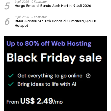
5
9 Juli 2026
0 Komentar
Harga Emas di Banda Aceh Hari Ini 9 Juli 2026
6
9 Juli 2026
0 Komentar
BMKG Pantau 143 Titik Panas di Sumatera, Riau 11
Hotspot