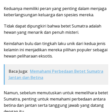
Keduanya memiliki peran yang penting dalam menjaga
keberlangsungan keluarga dan spesies mereka.
Tidak dapat dipungkiri bahwa betet Sumatra adalah
hewan yang menarik dan penuh misteri.
Keindahan bulu dan tingkah laku unik dari kedua jenis
kelamin ini menjadikan mereka pilihan populer sebagai
hewan peliharaan eksotis.
Baca Juga:
Memahami Perbedaan Betet Sumatra
Jantan dan Betina
Namun, sebelum memutuskan untuk memelihara betet
Sumatra, penting untuk memahami perbedaan antara
betina dan jantan serta tanggung jawab yang datang
dengan itu.