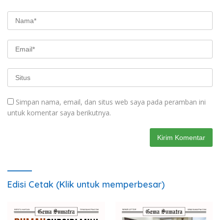
Simpan nama, email, dan situs web saya pada peramban ini
untuk komentar saya berikutnya.
Edisi Cetak (Klik untuk memperbesar)