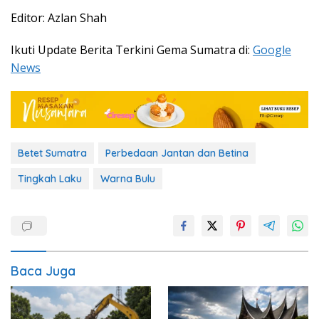
Editor: Azlan Shah
Ikuti Update Berita Terkini Gema Sumatra di:
Google
News
Betet Sumatra
Perbedaan Jantan dan Betina
Tingkah Laku
Warna Bulu
Baca Juga