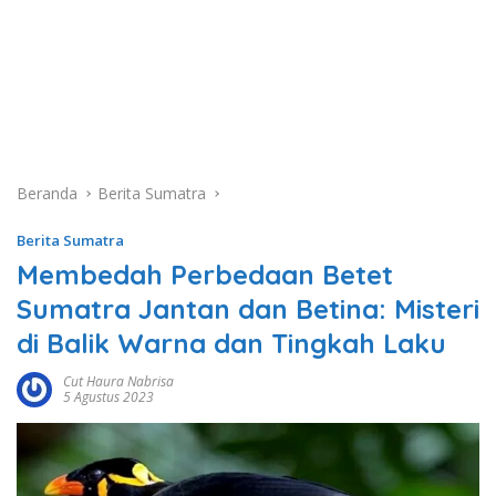
Beranda
Berita Sumatra
Berita Sumatra
Membedah Perbedaan Betet
Sumatra Jantan dan Betina: Misteri
di Balik Warna dan Tingkah Laku
Cut Haura Nabrisa
5 Agustus 2023