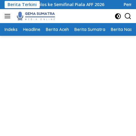
Langsung
uk Lolos ke Semifinal Piala AFF 2026
Berita Terkini
Pemprov Sumut Ter
ke
konten
Indeks
Headline
Berita Aceh
Berita Sumatra
Berita Nasio