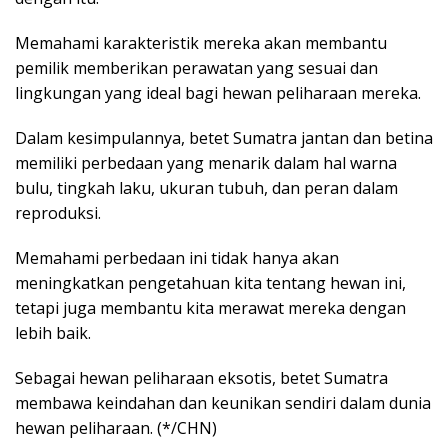
Memahami karakteristik mereka akan membantu
pemilik memberikan perawatan yang sesuai dan
lingkungan yang ideal bagi hewan peliharaan mereka.
Dalam kesimpulannya, betet Sumatra jantan dan betina
memiliki perbedaan yang menarik dalam hal warna
bulu, tingkah laku, ukuran tubuh, dan peran dalam
reproduksi.
Memahami perbedaan ini tidak hanya akan
meningkatkan pengetahuan kita tentang hewan ini,
tetapi juga membantu kita merawat mereka dengan
lebih baik.
Sebagai hewan peliharaan eksotis, betet Sumatra
membawa keindahan dan keunikan sendiri dalam dunia
hewan peliharaan. (*/CHN)