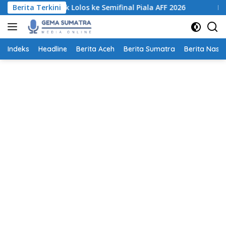
Langsung
untuk Lolos ke Semifinal Piala AFF 2026
Berita Terkini
Pemprov Sumut 
ke
konten
Indeks
Headline
Berita Aceh
Berita Sumatra
Berita Nasio