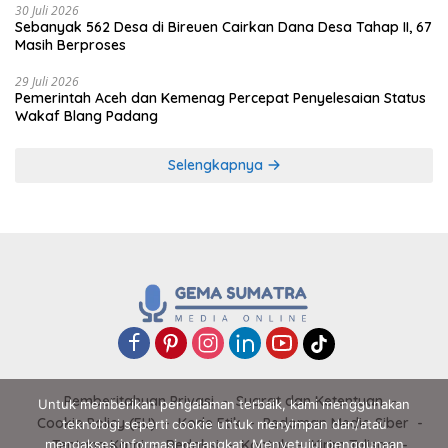
30 Juli 2026
Sebanyak 562 Desa di Bireuen Cairkan Dana Desa Tahap II, 67
Masih Berproses
29 Juli 2026
Pemerintah Aceh dan Kemenag Percepat Penyelesaian Status
Wakaf Blang Padang
Selengkapnya
Pemberitahuan Privasi
Syarat dan Ketentuan
Untuk memberikan pengalaman terbaik, kami menggunakan
Cookie Policy (EU)
Kode Etik
Pedoman Media Siber
teknologi seperti cookie untuk menyimpan dan/atau
Tentang Kami
Redaksi
Kontak
Kirim Tulisan
mengakses informasi perangkat. Menyetujui penggunaan