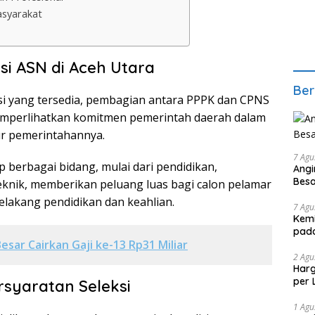
asyarakat
si ASN di Aceh Utara
Ber
asi yang tersedia, pembagian antara PPPK dan CPNS
mperlihatkan komitmen pemerintah daerah dalam
r pemerintahannya.
7 Agu
 berbagai bidang, mulai dari pendidikan,
Angi
Bes
eknik, memberikan peluang luas bagi calon pelamar
belakang pendidikan dan keahlian.
7 Agu
Kemi
pad
esar Cairkan Gaji ke-13 Rp31 Miliar
2 Agu
Harg
per 
rsyaratan Seleksi
1 Agu