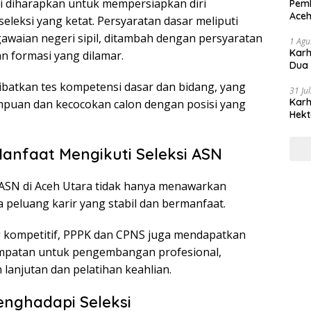
si diharapkan untuk mempersiapkan diri
Pemb
Aceh
leksi yang ketat. Persyaratan dasar meliputi
awaian negeri sipil, ditambah dengan persyaratan
1 Agu
Karh
n formasi yang dilamar.
Dua
ibatkan tes kompetensi dasar dan bidang, yang
31 Ju
Karh
puan dan kecocokan calon dengan posisi yang
Hekt
anfaat Mengikuti Seleksi ASN
 ASN di Aceh Utara tidak hanya menawarkan
a peluang karir yang stabil dan bermanfaat.
g kompetitif, PPPK dan CPNS juga mendapatkan
mpatan untuk pengembangan profesional,
lanjutan dan pelatihan keahlian.
enghadapi Seleksi