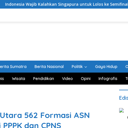
 Wajib Kalahkan Singapura untuk Lolos ke Semifinal Piala AFF 2
erita Sumatra
Berita Nasional
Politik
Gaya Hidup
O
nis
Wisata
Pendidikan
Video
Opini
Infografis
T
Edi
 Utara 562 Formasi ASN
i PPPK dan CPNS