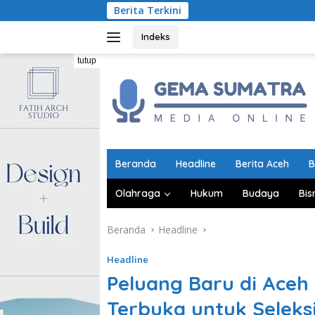
Langsung
Berita Terkini
Indonesia
ke
konten
Indeks
tutup
Beranda
Headline
Berita Aceh
B
Olahraga
Hukum
Budaya
Bis
Beranda
Headline
Headline
Peluang Baru di Aceh
Terbuka untuk Seleks