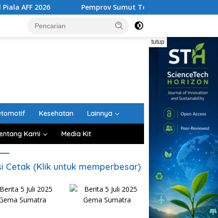
026
Pemprov Sumut Tertibkan Lima Rumah Dinas di Bekas
tutup
tomotif
Kesehatan
Lainnya
entang Kami
Media Kit
si Cetak (Klik untuk memperbesar)