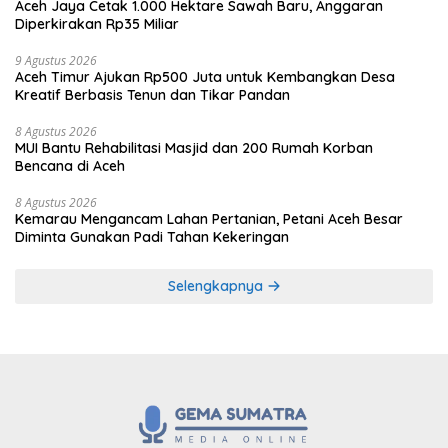
Aceh Jaya Cetak 1.000 Hektare Sawah Baru, Anggaran
Diperkirakan Rp35 Miliar
9 Agustus 2026
Aceh Timur Ajukan Rp500 Juta untuk Kembangkan Desa
Kreatif Berbasis Tenun dan Tikar Pandan
8 Agustus 2026
MUI Bantu Rehabilitasi Masjid dan 200 Rumah Korban
Bencana di Aceh
8 Agustus 2026
Kemarau Mengancam Lahan Pertanian, Petani Aceh Besar
Diminta Gunakan Padi Tahan Kekeringan
Selengkapnya