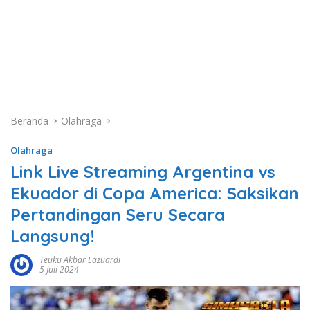
Beranda
Olahraga
Olahraga
Link Live Streaming Argentina vs
Ekuador di Copa America: Saksikan
Pertandingan Seru Secara
Langsung!
Teuku Akbar Lazuardi
5 Juli 2024