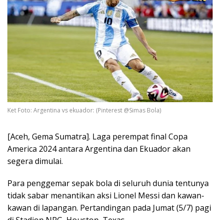
Ket Foto: Argentina vs ekuador: (Pinterest @Simas Bola)
[Aceh, Gema Sumatra]. Laga perempat final Copa
America 2024 antara Argentina dan Ekuador akan
segera dimulai.
Para penggemar sepak bola di seluruh dunia tentunya
tidak sabar menantikan aksi Lionel Messi dan kawan-
kawan di lapangan. Pertandingan pada Jumat (5/7) pagi