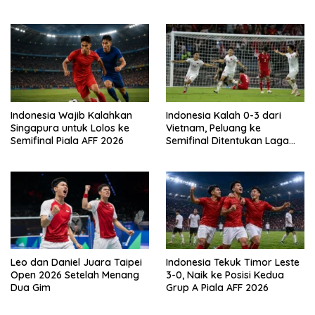
Indonesia Wajib Kalahkan
Indonesia Kalah 0-3 dari
Singapura untuk Lolos ke
Vietnam, Peluang ke
Semifinal Piala AFF 2026
Semifinal Ditentukan Laga
Terakhir
Leo dan Daniel Juara Taipei
Indonesia Tekuk Timor Leste
Open 2026 Setelah Menang
3-0, Naik ke Posisi Kedua
Dua Gim
Grup A Piala AFF 2026