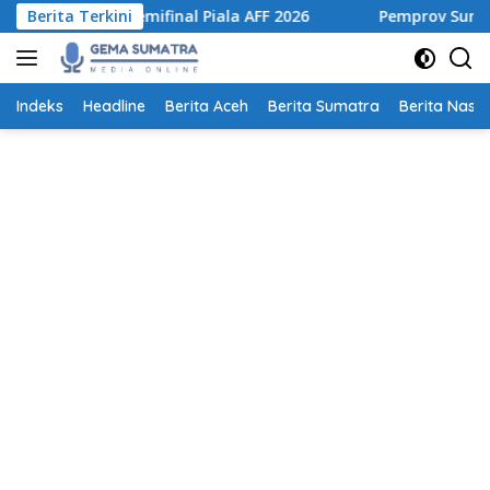
Langsung
s ke Semifinal Piala AFF 2026
Berita Terkini
Pemprov Sumut Tertibkan 
ke
konten
Indeks
Headline
Berita Aceh
Berita Sumatra
Berita Nasio