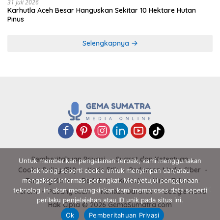
31 Juli 2026
Karhutla Aceh Besar Hanguskan Sekitar 10 Hektare Hutan
Pinus
Selengkapnya
Pemberitahuan Privasi
Syarat dan Ketentuan
Untuk memberikan pengalaman terbaik, kami menggunakan
Cookie Policy (EU)
Kode Etik
Pedoman Media Siber
teknologi seperti cookie untuk menyimpan dan/atau
Tentang Kami
Redaksi
Kontak
Kirim Tulisan
mengakses informasi perangkat. Menyetujui penggunaan
teknologi ini akan memungkinkan kami memproses data seperti
Forum
Pasang Iklan
Kontak Darurat
Google News
perilaku penjelajahan atau ID unik pada situs ini.
Hak Cipta © 2026 GemaSumatra.com
Ok
Pemberitahuan Privasi