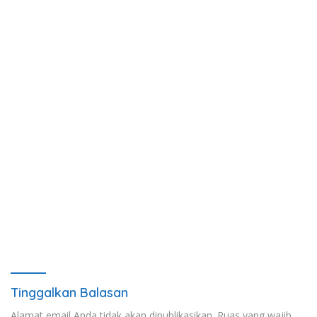
Tinggalkan Balasan
Alamat email Anda tidak akan dipublikasikan.
Ruas yang wajib