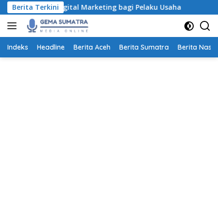
Langsung
Workshop Digital Marketing bagi Pelaku Usaha
Berita Terkini
Pendaft
ke
konten
Indeks
Headline
Berita Aceh
Berita Sumatra
Berita Nasio