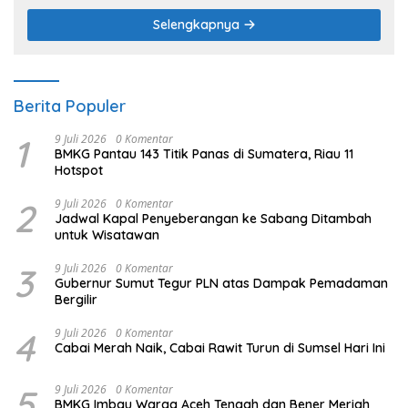
Selengkapnya
Berita Populer
1
9 Juli 2026
0 Komentar
BMKG Pantau 143 Titik Panas di Sumatera, Riau 11
Hotspot
2
9 Juli 2026
0 Komentar
Jadwal Kapal Penyeberangan ke Sabang Ditambah
untuk Wisatawan
3
9 Juli 2026
0 Komentar
Gubernur Sumut Tegur PLN atas Dampak Pemadaman
Bergilir
4
9 Juli 2026
0 Komentar
Cabai Merah Naik, Cabai Rawit Turun di Sumsel Hari Ini
5
9 Juli 2026
0 Komentar
BMKG Imbau Warga Aceh Tengah dan Bener Meriah