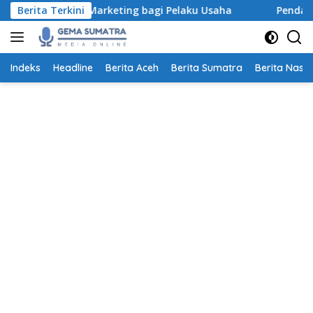
Langsung
igital Marketing bagi Pelaku Usaha
Berita Terkini
Pendaftaran Beasi
ke
konten
Indeks
Headline
Berita Aceh
Berita Sumatra
Berita Nasio