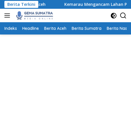
Langsung
 di Aceh
Berita Terkini
Kemarau Mengancam Lahan Pertanian, Petani
ke
konten
Indeks
Headline
Berita Aceh
Berita Sumatra
Berita Nasio