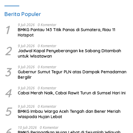
Berita Populer
1
9 Juli 2026
0 Komentar
BMKG Pantau 143 Titik Panas di Sumatera, Riau 11
Hotspot
2
9 Juli 2026
0 Komentar
Jadwal Kapal Penyeberangan ke Sabang Ditambah
untuk Wisatawan
3
9 Juli 2026
0 Komentar
Gubernur Sumut Tegur PLN atas Dampak Pemadaman
Bergilir
4
9 Juli 2026
0 Komentar
Cabai Merah Naik, Cabai Rawit Turun di Sumsel Hari Ini
5
9 Juli 2026
0 Komentar
BMKG Imbau Warga Aceh Tengah dan Bener Meriah
Waspada Hujan Lebat
6
10 Juli 2026
0 Komentar
BMKG Peringatkan Hujan Lebat di Sejumlah Wilayah