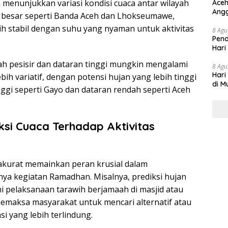
 menunjukkan variasi kondisi cuaca antar wilayah
Aceh
Angg
ta besar seperti Banda Aceh dan Lhokseumawe,
ih stabil dengan suhu yang nyaman untuk aktivitas
8 Agu
Pend
Hari
yah pesisir dan dataran tinggi mungkin mengalami
8 Agu
Hari
bih variatif, dengan potensi hujan yang lebih tinggi
di M
nggi seperti Gayo dan dataran rendah seperti Aceh
si Cuaca Terhadap Aktivitas
 akurat memainkan peran krusial dalam
a kegiatan Ramadhan. Misalnya, prediksi hujan
pelaksanaan tarawih berjamaah di masjid atau
emaksa masyarakat untuk mencari alternatif atau
i yang lebih terlindung.