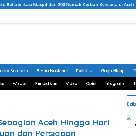
Masjid dan 200 Rumah Korban Bencana di Aceh
Kemarau 
erita Sumatra
Berita Nasional
Politik
Gaya Hidup
O
nis
Wisata
Pendidikan
Video
Opini
Infografis
T
Edi
Sebagian Aceh Hingga Hari
uan dan Persiapan