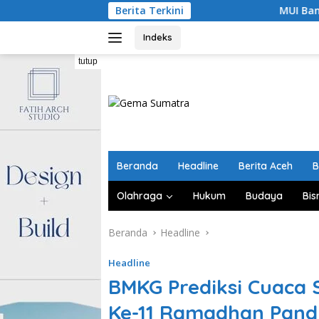
Langsung
Berita Terkini
MUI Bantu Rehabilitasi 
ke
konten
Indeks
tutup
Beranda
Headline
Berita Aceh
B
Olahraga
Hukum
Budaya
Bis
Beranda
Headline
Headline
BMKG Prediksi Cuaca 
Ke-11 Ramadhan Pand