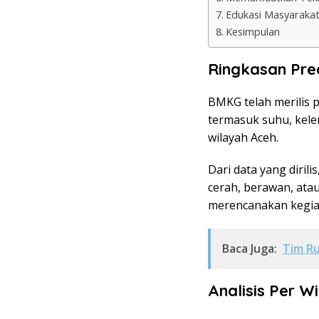
Edukasi Masyaraka
Kesimpulan
Ringkasan Pre
BMKG telah merilis 
termasuk suhu, kele
wilayah Aceh.
Dari data yang diril
cerah, berawan, ata
merencanakan kegiat
Baca Juga:
Tim R
Analisis Per W