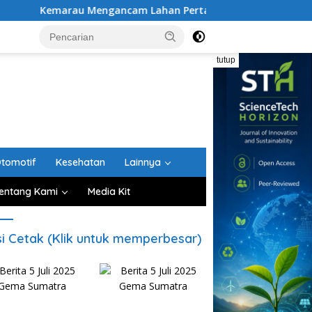
Mengancam Lahan Pertanian, Petani Aceh Besar Diminta Guna
tutup
tomotif
Kesehatan
Lainnya
entang Kami
Media Kit
si Cetak (Klik untuk memperbesar)