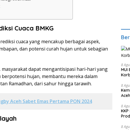
t
diksi Cuaca BMKG
Ber
prediksi cuaca yang mencakup berbagai aspek,
mbapan, dan potensi curah hujan untuk sebagian
8 Agu
is, masyarakat dapat mengantisipasi hari-hari yang
MUI 
Korb
u berpotensi hujan, membantu mereka dalam
an Ramadhan, dari sahur hingga tarawih.
8 Agu
Kema
Aceh
ugby Aceh Sabet Emas Pertama PON 2024
Keke
8 Agu
KKP 
Prod
ilayah
8 Agu