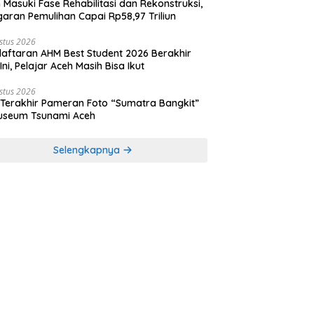
 Masuki Fase Rehabilitasi dan Rekonstruksi,
aran Pemulihan Capai Rp58,97 Triliun
stus 2026
aftaran AHM Best Student 2026 Berakhir
 Ini, Pelajar Aceh Masih Bisa Ikut
stus 2026
 Terakhir Pameran Foto “Sumatra Bangkit”
useum Tsunami Aceh
Selengkapnya