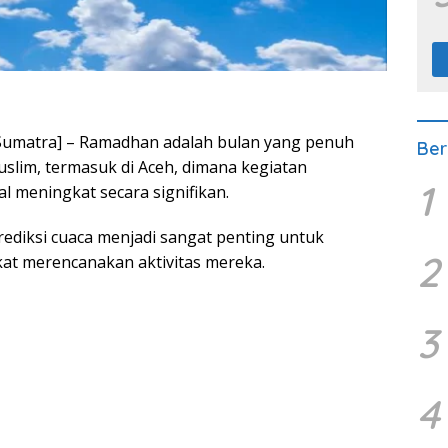
Sumatra] – Ramadhan adalah bulan yang penuh
Ber
slim, termasuk di Aceh, dimana kegiatan
1
l meningkat secara signifikan.
rediksi cuaca menjadi sangat penting untuk
2
t merencanakan aktivitas mereka.
3
4