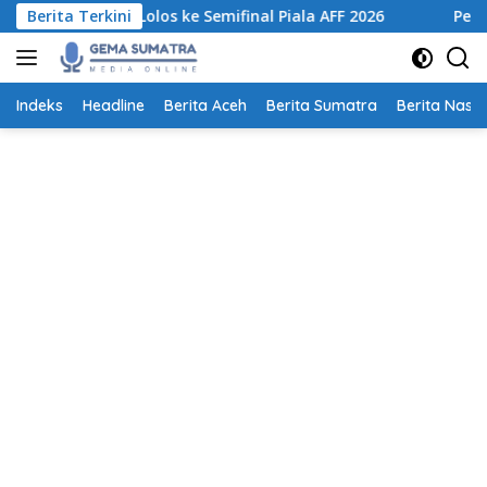
Langsung
untuk Lolos ke Semifinal Piala AFF 2026
Berita Terkini
Pemprov Sumut 
ke
konten
Indeks
Headline
Berita Aceh
Berita Sumatra
Berita Nasio