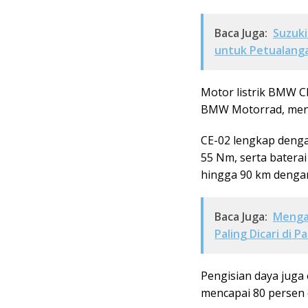
Baca Juga:
Suzuki
untuk Petualanga
Motor listrik BMW CE
BMW Motorrad, mena
CE-02 lengkap deng
55 Nm, serta batera
hingga 90 km denga
Baca Juga:
Mengap
Paling Dicari di P
Pengisian daya juga
mencapai 80 persen d