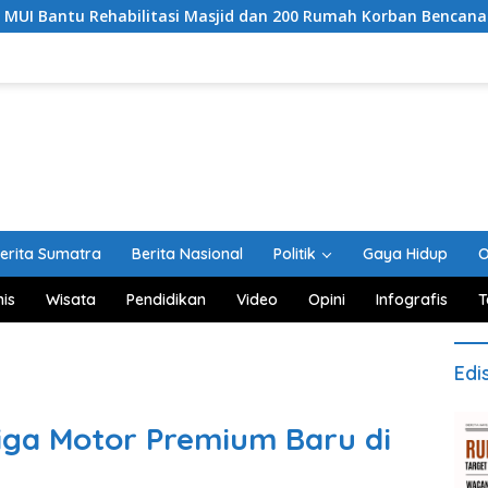
abilitasi Masjid dan 200 Rumah Korban Bencana di Aceh
erita Sumatra
Berita Nasional
Politik
Gaya Hidup
O
nis
Wisata
Pendidikan
Video
Opini
Infografis
T
Edi
iga Motor Premium Baru di