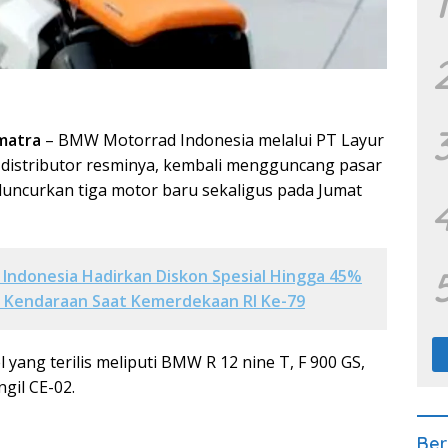
1
matra
– BMW Motorrad Indonesia melalui PT Layur
, distributor resminya, kembali mengguncang pasar
uncurkan tiga motor baru sekaligus pada Jumat
Indonesia Hadirkan Diskon Spesial Hingga 45%
 Kendaraan Saat Kemerdekaan RI Ke-79
l yang terilis meliputi BMW R 12 nine T, F 900 GS,
ngil CE-02.
Ber