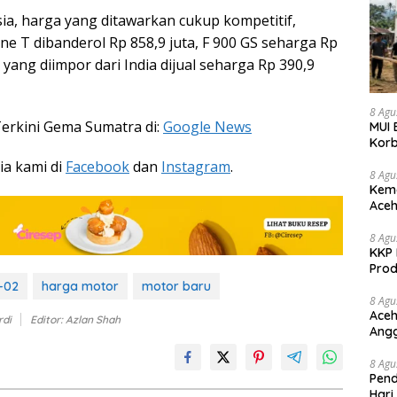
ia, harga yang ditawarkan cukup kompetitif,
e T dibanderol Rp 858,9 juta, F 900 GS seharga Rp
 yang diimpor dari India dijual seharga Rp 390,9
8 Agu
Terkini Gema Sumatra di:
Google News
MUI 
Korb
ia kami di
Facebook
dan
Instagram
.
8 Agu
Kema
Aceh
Keke
8 Agu
KKP 
Prod
-02
harga motor
motor baru
8 Agu
Aceh
rdi
Editor: Azlan Shah
Angg
8 Agu
Pend
Hari