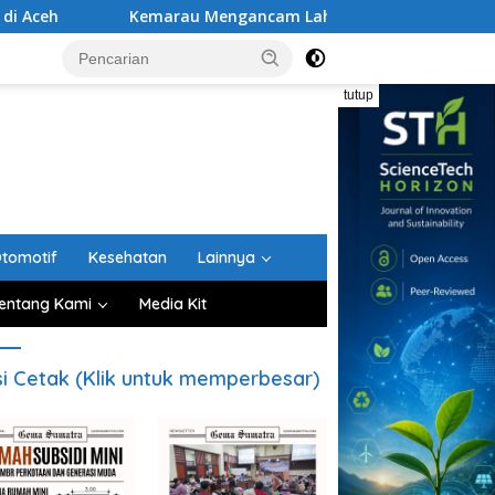
Kemarau Mengancam Lahan Pertanian, Petani Aceh Besar Dim
tutup
tomotif
Kesehatan
Lainnya
entang Kami
Media Kit
si Cetak (Klik untuk memperbesar)