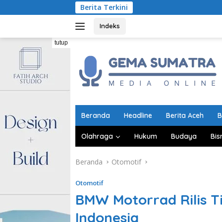
Langsung
Berita Terkini
MUI Bantu Reh
ke
konten
Indeks
tutup
Beranda
Headline
Berita Aceh
B
Olahraga
Hukum
Budaya
Bis
Beranda
Otomotif
Otomotif
BMW Motorrad Rilis T
Indonesia