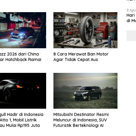
8 Agu
Hari
di M
zz 2026 dari China
8 Cara Merawat Ban Motor
sar Hatchback Ramai
Agar Tidak Cepat Aus
ull Hadir di Indonesia
Mitsubishi Destinator Resmi
tto 1, Mobil Listrik
Meluncur di Indonesia, SUV
au Mulai Rp195 Juta
Futuristik Berteknologi AI