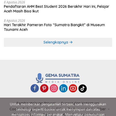
8 Agustus 2026
Pendaftaran AHM Best Student 2026 Berakhir Hari Ini, Pelajar
Aceh Masih Bisa Ikut
8 Agustus 2026
Hari Terakhir Pameran Foto “Sumatra Bangkit” di Museum
Tsunami Aceh
Selengkapnya
Pemberitahuan Privasi
Syarat dan Ketentuan
Untuk memberikan pengalaman terbaik, kami menggunakan
Cookie Policy (EU)
Kode Etik
Pedoman Media Siber
teknologi seperti cookie untuk menyimpan dan/atau
mengakses informasi perangkat. Menyetujui penggunaan
Tentang Kami
Redaksi
Kontak
Kirim Tulisan