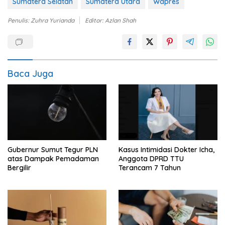
Sumatera Selatan
Sumatera Utara
Wapres
Penulis: Zuhra Yurianda
Editor: Azlan Shah
Baca Juga
Gubernur Sumut Tegur PLN
Kasus Intimidasi Dokter Icha,
atas Dampak Pemadaman
Anggota DPRD TTU
Bergilir
Terancam 7 Tahun