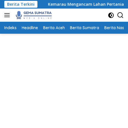
Langsung
h
Berita Terkini
Kemarau Mengancam Lahan Pertanian, Petani Aceh B
ke
konten
Indeks
Headline
Berita Aceh
Berita Sumatra
Berita Nasio