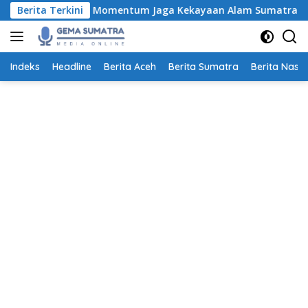
Langsung
Hari Ini, Momentum Jaga Kekayaan Alam Sumatra
Berita Terkini
Transa
ke
konten
Indeks
Headline
Berita Aceh
Berita Sumatra
Berita Nasio