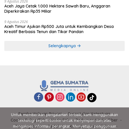
9 Agustus 2026
Aceh Jaya Cetak 1.000 Hektare Sawah Baru, Anggaran
Diperkirakan Rp35 Miliar
9 Agustus 2026
Aceh Timur Ajukan Rp500 Juta untuk Kembangkan Desa
Kreatif Berbasis Tenun dan Tikar Pandan
Selengkapnya
Pemberitahuan Privasi
Syarat dan Ketentuan
Untuk memberikan pengalaman terbaik, kami menggunakan
Cookie Policy (EU)
Kode Etik
Pedoman Media Siber
teknologi seperti cookie untuk menyimpan dan/atau
mengakses informasi perangkat. Menyetujui penggunaan
Tentang Kami
Redaksi
Kontak
Kirim Tulisan