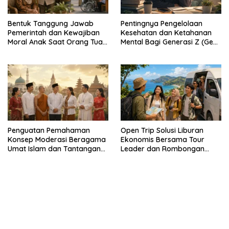
Bentuk Tanggung Jawab
Pentingnya Pengelolaan
Pemerintah dan Kewajiban
Kesehatan dan Ketahanan
Moral Anak Saat Orang Tua
Mental Bagi Generasi Z (Gen
Lanjut Usia (Lansia)
Z) Dalam Strategi
Membangun Masa Depan
Menurut Pandangan Islam
Penguatan Pemahaman
Open Trip Solusi Liburan
Konsep Moderasi Beragama
Ekonomis Bersama Tour
Umat Islam dan Tantangan
Leader dan Rombongan
dalam Menjaga Kerukunan
Wisatawan Berwisata ke
Antar Umat Beragama di
Destinasi Wisata Terbatas
Indonesia