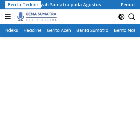
Langsung
Wilayah Sumatra pada Agustus
Berita Terkini
Pemutihan Denda Pajak 
ke
konten
Indeks
Headline
Berita Aceh
Berita Sumatra
Berita Nasio