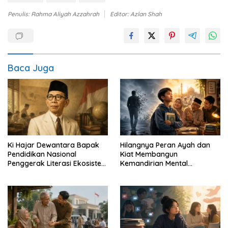
Penulis: Rahma Aliyah Azzahrah
Editor: Azlan Shah
Baca Juga
Ki Hajar Dewantara Bapak
Hilangnya Peran Ayah dan
Pendidikan Nasional
Kiat Membangun
Penggerak Literasi Ekosistem
Kemandirian Mental
Sekolah
Emosional Anak