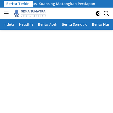
Langsung
9–23 Agustus, Kuansing Matangkan Persiapan
Berita Terkini
Pemkot Med
ke
konten
Indeks
Headline
Berita Aceh
Berita Sumatra
Berita Nasio