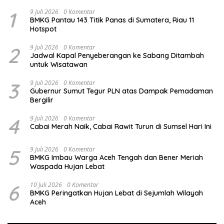
1
9 Juli 2026
0 Komentar
BMKG Pantau 143 Titik Panas di Sumatera, Riau 11
Hotspot
2
9 Juli 2026
0 Komentar
Jadwal Kapal Penyeberangan ke Sabang Ditambah
untuk Wisatawan
3
9 Juli 2026
0 Komentar
Gubernur Sumut Tegur PLN atas Dampak Pemadaman
Bergilir
4
9 Juli 2026
0 Komentar
Cabai Merah Naik, Cabai Rawit Turun di Sumsel Hari Ini
5
9 Juli 2026
0 Komentar
BMKG Imbau Warga Aceh Tengah dan Bener Meriah
Waspada Hujan Lebat
6
10 Juli 2026
0 Komentar
BMKG Peringatkan Hujan Lebat di Sejumlah Wilayah
Aceh