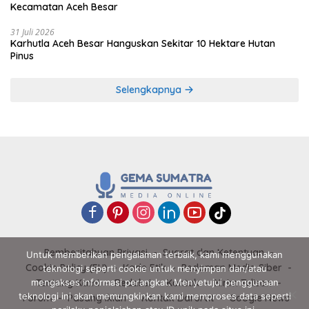
Kecamatan Aceh Besar
31 Juli 2026
Karhutla Aceh Besar Hanguskan Sekitar 10 Hektare Hutan
Pinus
Selengkapnya
Pemberitahuan Privasi
Syarat dan Ketentuan
Untuk memberikan pengalaman terbaik, kami menggunakan
Cookie Policy (EU)
Kode Etik
Pedoman Media Siber
teknologi seperti cookie untuk menyimpan dan/atau
Tentang Kami
Redaksi
Kontak
Kirim Tulisan
mengakses informasi perangkat. Menyetujui penggunaan
teknologi ini akan memungkinkan kami memproses data seperti
Forum
Pasang Iklan
Kontak Darurat
Google News