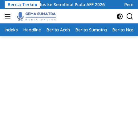
Langsung
uk Lolos ke Semifinal Piala AFF 2026
Berita Terkini
Pemprov Sumut Te
ke
konten
Indeks
Headline
Berita Aceh
Berita Sumatra
Berita Nasio